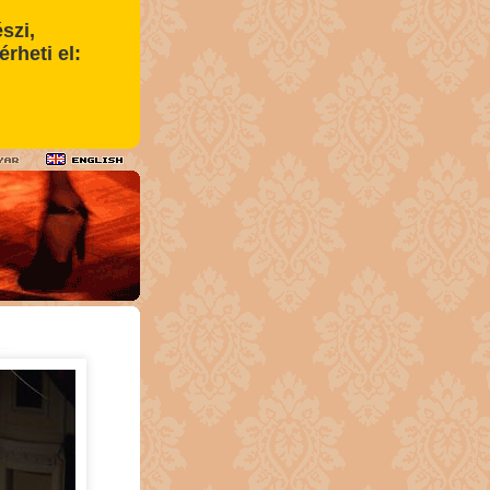
szi,
érheti el: