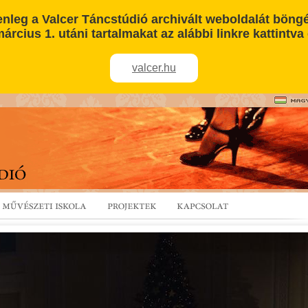
enleg a Valcer Táncstúdió archivált weboldalát böngé
árcius 1. utáni tartalmakat az alábbi linkre kattintva 
valcer.hu