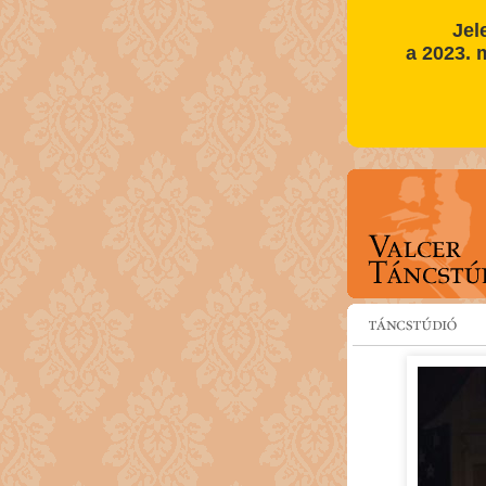
Jel
a 2023. m