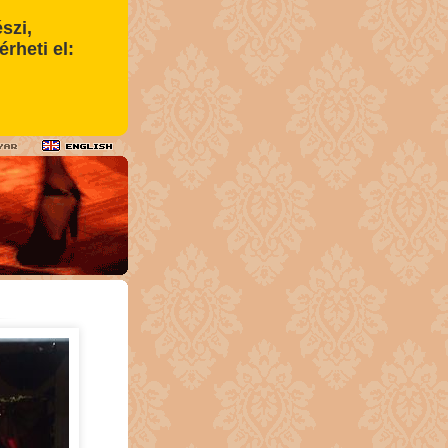
szi,
érheti el: