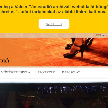
enleg a Valcer Táncstúdió archivált weboldalát böngé
árcius 1. utáni tartalmakat az alábbi linkre kattintva 
valcer.hu